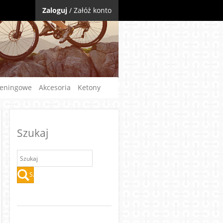
Zaloguj
/
Załóż konto
reningowe
Akcesoria
Ketony
Szukaj
Szukaj