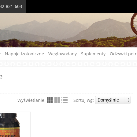
732-821-603
y
Napoje Izotoniczne
Węglowodany
Suplementy
Odżywki pot
e
Wyświetlanie:
Sortuj wg: