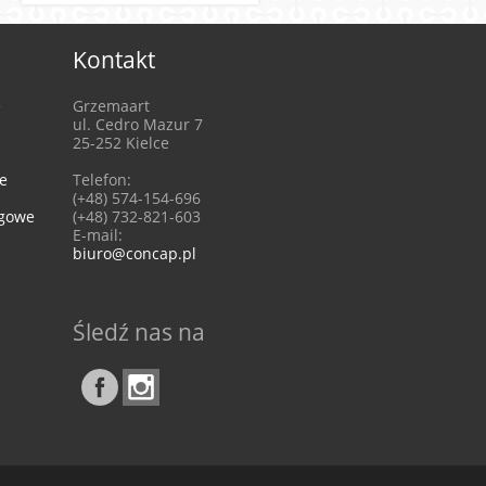
Kontakt
e
Grzemaart
ul. Cedro Mazur 7
25-252 Kielce
e
Telefon:
(+48) 574-154-696
ngowe
(+48) 732-821-603
E-mail:
biuro@concap.pl
Śledź nas na