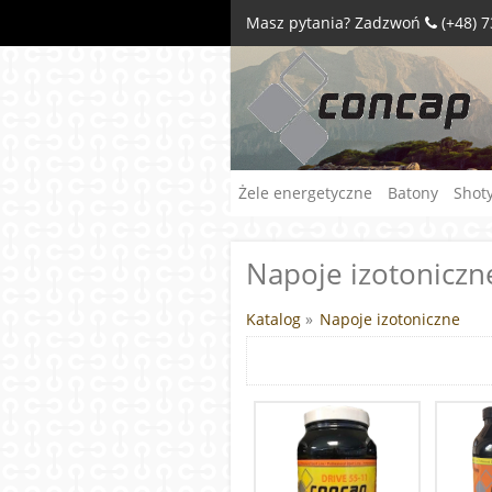
Masz pytania? Zadzwoń
(+48) 
Żele energetyczne
Batony
Shot
Napoje izotoniczn
Katalog
»
Napoje izotoniczne