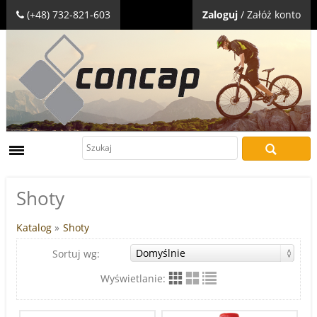
(+48) 732-821-603
Zaloguj
/
Załóż konto
Shoty
Katalog
»
Shoty
Sortuj wg:
Wyświetlanie: