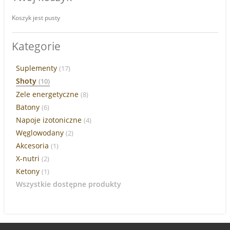
Koszyk jest pusty
Kategorie
Suplementy
(17)
Shoty
(10)
Zele energetyczne
(8)
Batony
(6)
Napoje izotoniczne
(4)
Węglowodany
(2)
Akcesoria
(1)
X-nutri
(2)
Ketony
(1)
Wszystkie dostępne produkty