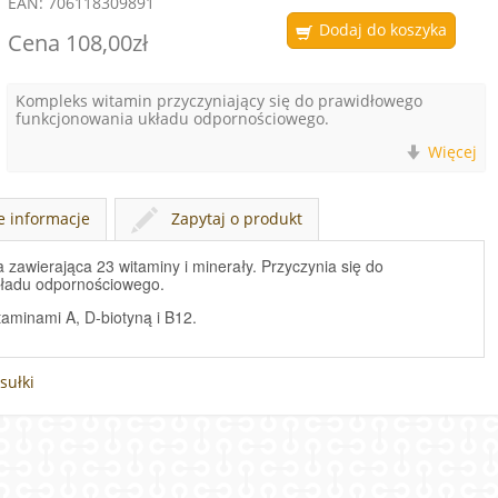
EAN:
706118309891
Dodaj do koszyka
Cena
108,00zł
Concap Oxi+ 120
kapsułek
Cena
108,00zł
Kompleks witamin przyczyniający się do prawidłowego
funkcjonowania układu odpornościowego.
Więcej
 informacje
Zapytaj o produkt
zawierająca 23 witaminy i minerały. Przyczynia się do
kładu odpornościowego.
aminami A, D-biotyną i B12.
sułki