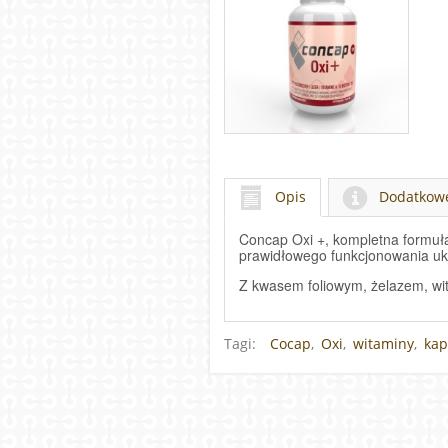
Concap Oxi+ 120
kapsułek
Cena
108,00zł
Opis
Dodatkowe
Concap Oxi +, kompletna formuła 
prawidłowego funkcjonowania u
Z kwasem foliowym, żelazem, wit
Tagi:
Cocap
,
Oxi
,
witaminy
,
kap