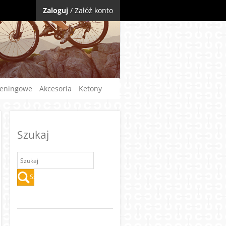
Zaloguj
/
Załóż konto
reningowe
Akcesoria
Ketony
Szukaj
Szukaj