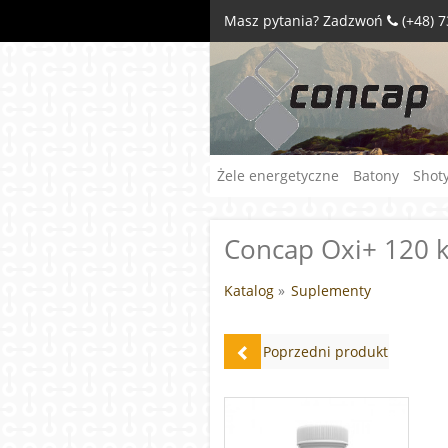
Masz pytania? Zadzwoń
(+48) 
Żele energetyczne
Batony
Shot
Concap Oxi+ 120 
Katalog
»
Suplementy
Poprzedni produkt