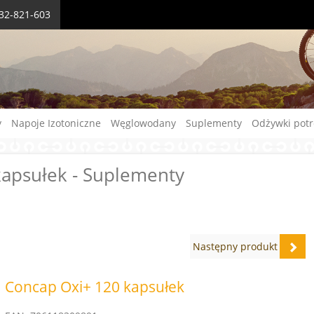
732-821-603
y
Napoje Izotoniczne
Węglowodany
Suplementy
Odżywki pot
kapsułek - Suplementy
Następny produkt
Concap Oxi+ 120 kapsułek