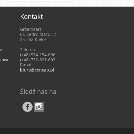
Kontakt
e
Grzemaart
ul. Cedro Mazur 7
25-252 Kielce
e
Telefon:
(+48) 574-154-696
ngowe
(+48) 732-821-603
E-mail:
biuro@concap.pl
Śledź nas na